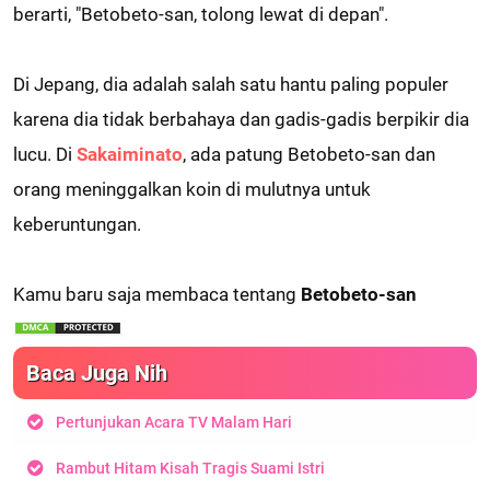
berarti, "Betobeto-san, tolong lewat di depan".
Di Jepang, dia adalah salah satu hantu paling populer
karena dia tidak berbahaya dan gadis-gadis berpikir dia
lucu. Di
Sakaiminato
, ada patung Betobeto-san dan
orang meninggalkan koin di mulutnya untuk
keberuntungan.
Kamu baru saja membaca tentang
Betobeto-san
Baca Juga Nih
Pertunjukan Acara TV Malam Hari
Rambut Hitam Kisah Tragis Suami Istri