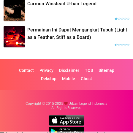
Carmen Winstead Urban Legend
Permainan Ini Dapat Mengangkat Tubuh (Light
as a Feather, Stiff as a Board)
Contact
Privacy
Disclaimer
TOS
Sitemap
Dekstop
Mobile
Ghost
Copyright © 2015-2025
Urban Legend Indonesia
All Rights Reserved