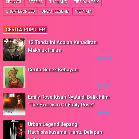
SPANYOL
STORIES
THAILAND
TIPS DAN TRIK
UNCATEGORIZED
URBAN LEGEND
VIETNAM
CERITA POPULER
12 Tanda ini Adalah Kehadiran
Makhluk Halus
Cerita Nenek Kebayan
Emily Rose Kisah Nyata di Balik Film
"The Exorcism Of Emily Rose"
Urban Legend Jepang
Hachishakusama "Hantu Delapan