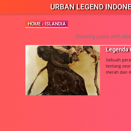
URBAN LEGEND INDONE
HOME
›
ISLANDIA
Showing posts with lab
Legenda 
Sebuah pera
tentang seor
merah dan m