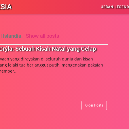
SIA
URBAN LEGEN
el
Islandia
.
Show all posts
Grýla: Sebuah Kisah Natal yang Gelap
yaan yang dirayakan di seluruh dunia dan kisah
ang lelaki tua berjanggut putih, mengenakan pakaian
ember...
Older Posts