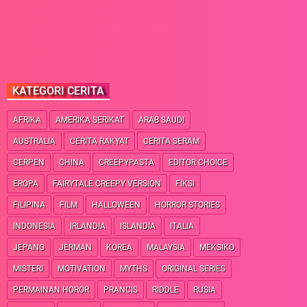
KATEGORI CERITA
AFRIKA
AMERIKA SERIKAT
ARAB SAUDI
AUSTRALIA
CERITA RAKYAT
CERITA SERAM
CERPEN
CHINA
CREEPYPASTA
EDITOR CHOICE
EROPA
FAIRYTALE CREEPY VERSION
FIKSI
FILIPINA
FILM
HALLOWEEN
HORROR STORIES
INDONESIA
IRLANDIA
ISLANDIA
ITALIA
JEPANG
JERMAN
KOREA
MALAYSIA
MEKSIKO
MISTERI
MOTIVATION
MYTHS
ORIGINAL SERIES
PERMAINAN HOROR
PRANCIS
RIDDLE
RUSIA