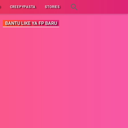
D
CREEPYPASTA
STORIES
BANTU LIKE YA FP BARU