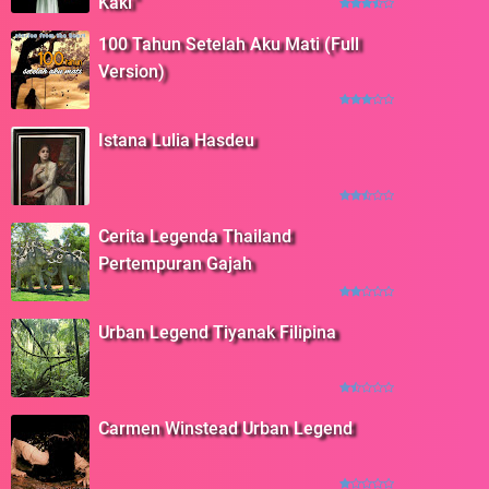
Kaki"
100 Tahun Setelah Aku Mati (Full
Version)
Istana Lulia Hasdeu
Cerita Legenda Thailand
Pertempuran Gajah
Urban Legend Tiyanak Filipina
Carmen Winstead Urban Legend