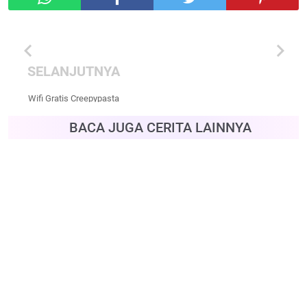
chevron_left
chevron_right
SELANJUTNYA
Wifi Gratis Creepypasta
BACA JUGA CERITA LAINNYA