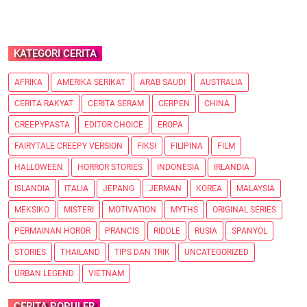
KATEGORI CERITA
AFRIKA
AMERIKA SERIKAT
ARAB SAUDI
AUSTRALIA
CERITA RAKYAT
CERITA SERAM
CERPEN
CHINA
CREEPYPASTA
EDITOR CHOICE
EROPA
FAIRYTALE CREEPY VERSION
FIKSI
FILIPINA
FILM
HALLOWEEN
HORROR STORIES
INDONESIA
IRLANDIA
ISLANDIA
ITALIA
JEPANG
JERMAN
KOREA
MALAYSIA
MEKSIKO
MISTERI
MOTIVATION
MYTHS
ORIGINAL SERIES
PERMAINAN HOROR
PRANCIS
RIDDLE
RUSIA
SPANYOL
STORIES
THAILAND
TIPS DAN TRIK
UNCATEGORIZED
URBAN LEGEND
VIETNAM
CERITA POPULER