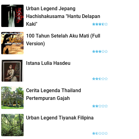
Urban Legend Jepang
Hachishakusama "Hantu Delapan
Kaki"
100 Tahun Setelah Aku Mati (Full
Version)
Istana Lulia Hasdeu
Cerita Legenda Thailand
Pertempuran Gajah
Urban Legend Tiyanak Filipina