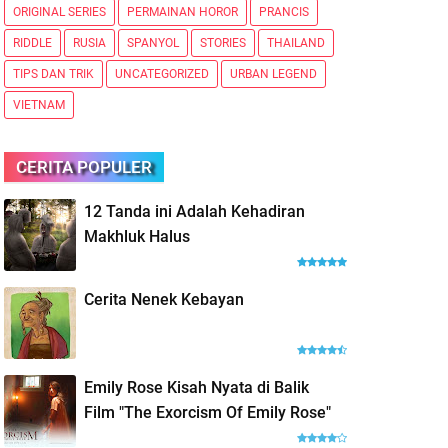
ORIGINAL SERIES
PERMAINAN HOROR
PRANCIS
RIDDLE
RUSIA
SPANYOL
STORIES
THAILAND
TIPS DAN TRIK
UNCATEGORIZED
URBAN LEGEND
VIETNAM
CERITA POPULER
12 Tanda ini Adalah Kehadiran
Makhluk Halus
Cerita Nenek Kebayan
Emily Rose Kisah Nyata di Balik
Film "The Exorcism Of Emily Rose"