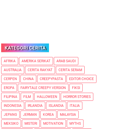
KATEGORI CERITA
AFRIKA
AMERIKA SERIKAT
ARAB SAUDI
AUSTRALIA
CERITA RAKYAT
CERITA SERAM
CERPEN
CHINA
CREEPYPASTA
EDITOR CHOICE
EROPA
FAIRYTALE CREEPY VERSION
FIKSI
FILIPINA
FILM
HALLOWEEN
HORROR STORIES
INDONESIA
IRLANDIA
ISLANDIA
ITALIA
JEPANG
JERMAN
KOREA
MALAYSIA
MEKSIKO
MISTERI
MOTIVATION
MYTHS