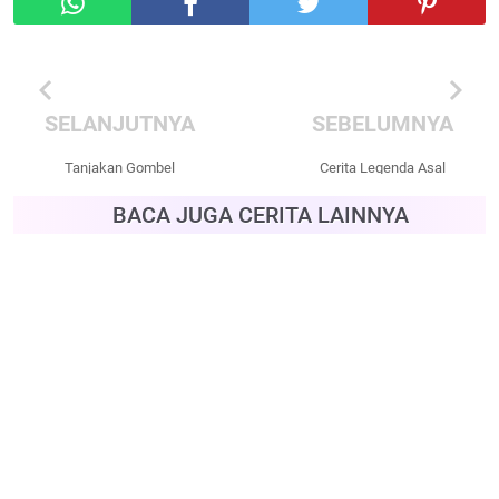
chevron_left
chevron_right
SELANJUTNYA
SEBELUMNYA
Tanjakan Gombel
Cerita Legenda Asal
Semarang
Mula Danau Batur Bali
BACA JUGA CERITA LAINNYA