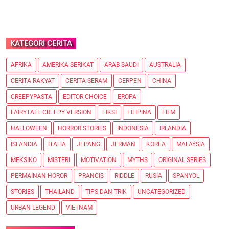
KATEGORI CERITA
AFRIKA
AMERIKA SERIKAT
ARAB SAUDI
AUSTRALIA
CERITA RAKYAT
CERITA SERAM
CERPEN
CHINA
CREEPYPASTA
EDITOR CHOICE
EROPA
FAIRYTALE CREEPY VERSION
FIKSI
FILIPINA
FILM
HALLOWEEN
HORROR STORIES
INDONESIA
IRLANDIA
ISLANDIA
ITALIA
JEPANG
JERMAN
KOREA
MALAYSIA
MEKSIKO
MISTERI
MOTIVATION
MYTHS
ORIGINAL SERIES
PERMAINAN HOROR
PRANCIS
RIDDLE
RUSIA
SPANYOL
STORIES
THAILAND
TIPS DAN TRIK
UNCATEGORIZED
URBAN LEGEND
VIETNAM