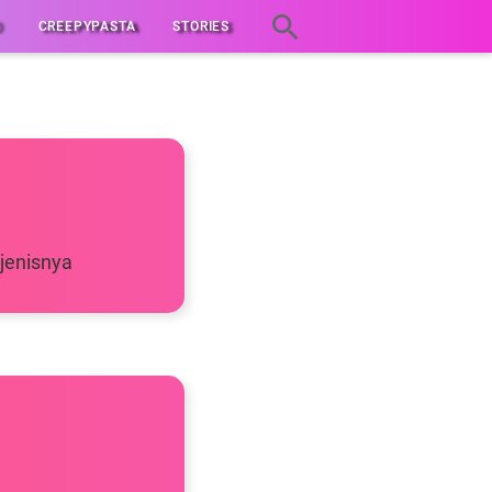
D
CREEPYPASTA
STORIES
jenisnya