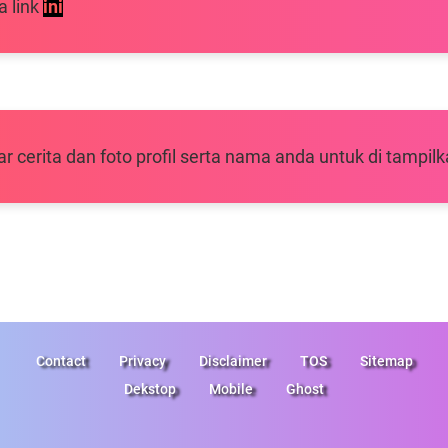
a link
ini
erita dan foto profil serta nama anda untuk di tampilka
Contact
Privacy
Disclaimer
TOS
Sitemap
Dekstop
Mobile
Ghost