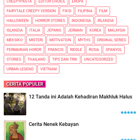
CREEPYPASTA
EDITOR CHOICE
EROPA
FAIRYTALE CREEPY VERSION
FIKSI
FILIPINA
FILM
HALLOWEEN
HORROR STORIES
INDONESIA
IRLANDIA
ISLANDIA
ITALIA
JEPANG
JERMAN
KOREA
MALAYSIA
MEKSIKO
MISTERI
MOTIVATION
MYTHS
ORIGINAL SERIES
PERMAINAN HOROR
PRANCIS
RIDDLE
RUSIA
SPANYOL
STORIES
THAILAND
TIPS DAN TRIK
UNCATEGORIZED
URBAN LEGEND
VIETNAM
CERITA POPULER
12 Tanda ini Adalah Kehadiran Makhluk Halus
Cerita Nenek Kebayan