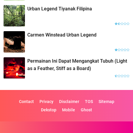
Urban Legend Tiyanak Filipina
Carmen Winstead Urban Legend
Permainan Ini Dapat Mengangkat Tubuh (Light
as a Feather, Stiff as a Board)
Contact
Privacy
Disclaimer
TOS
Sitemap
Dekstop
Mobile
Ghost