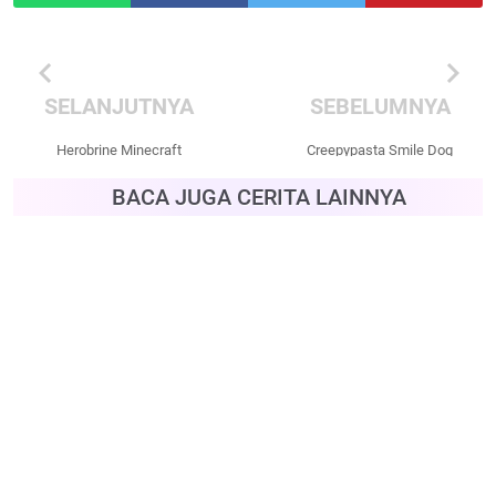
chevron_left
chevron_right
SELANJUTNYA
SEBELUMNYA
Herobrine Minecraft
Creepypasta Smile Dog
Creepypasta
BACA JUGA CERITA LAINNYA