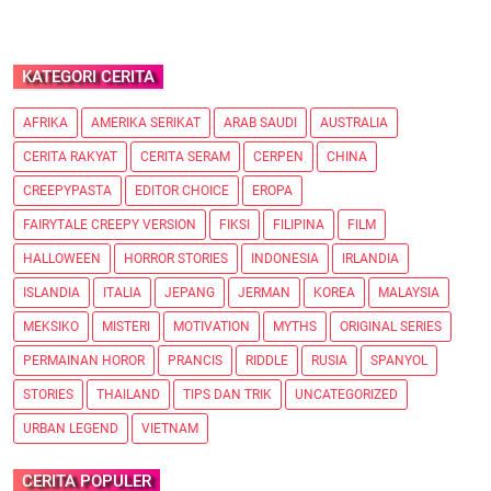
KATEGORI CERITA
AFRIKA
AMERIKA SERIKAT
ARAB SAUDI
AUSTRALIA
CERITA RAKYAT
CERITA SERAM
CERPEN
CHINA
CREEPYPASTA
EDITOR CHOICE
EROPA
FAIRYTALE CREEPY VERSION
FIKSI
FILIPINA
FILM
HALLOWEEN
HORROR STORIES
INDONESIA
IRLANDIA
ISLANDIA
ITALIA
JEPANG
JERMAN
KOREA
MALAYSIA
MEKSIKO
MISTERI
MOTIVATION
MYTHS
ORIGINAL SERIES
PERMAINAN HOROR
PRANCIS
RIDDLE
RUSIA
SPANYOL
STORIES
THAILAND
TIPS DAN TRIK
UNCATEGORIZED
URBAN LEGEND
VIETNAM
CERITA POPULER