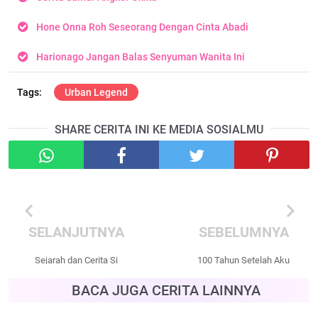
Hone Onna Roh Seseorang Dengan Cinta Abadi
Harionago Jangan Balas Senyuman Wanita Ini
Urban Legend
SHARE CERITA INI KE MEDIA SOSIALMU
chevron_left
chevron_right
SELANJUTNYA
SEBELUMNYA
Sejarah dan Cerita Si
100 Tahun Setelah Aku
Manis Jembatan Ancol
Mati (Full Version)
BACA JUGA CERITA LAINNYA