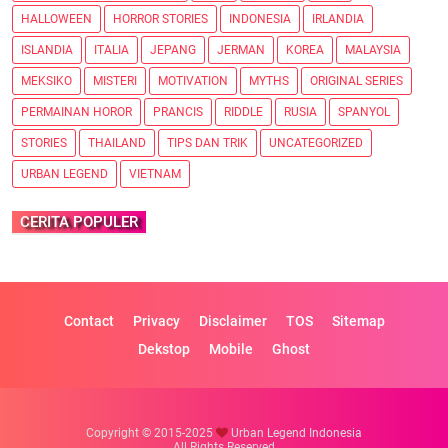
HALLOWEEN
HORROR STORIES
INDONESIA
IRLANDIA
ISLANDIA
ITALIA
JEPANG
JERMAN
KOREA
MALAYSIA
MEKSIKO
MISTERI
MOTIVATION
MYTHS
ORIGINAL SERIES
PERMAINAN HOROR
PRANCIS
RIDDLE
RUSIA
SPANYOL
STORIES
THAILAND
TIPS DAN TRIK
UNCATEGORIZED
URBAN LEGEND
VIETNAM
CERITA POPULER
Contact
Privacy
Disclaimer
TOS
Sitemap
Dekstop
Mobile
Ghost
Copyright © 2015-2025
Urban Legend Indonesia
All Rights Reserved