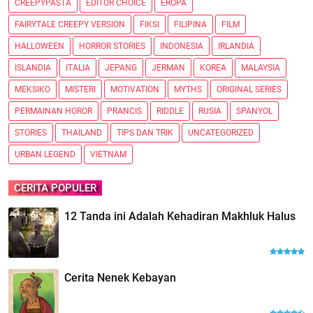
CREEPYPASTA
EDITOR CHOICE
EROPA
FAIRYTALE CREEPY VERSION
FIKSI
FILIPINA
FILM
HALLOWEEN
HORROR STORIES
INDONESIA
IRLANDIA
ISLANDIA
ITALIA
JEPANG
JERMAN
KOREA
MALAYSIA
MEKSIKO
MISTERI
MOTIVATION
MYTHS
ORIGINAL SERIES
PERMAINAN HOROR
PRANCIS
RIDDLE
RUSIA
SPANYOL
STORIES
THAILAND
TIPS DAN TRIK
UNCATEGORIZED
URBAN LEGEND
VIETNAM
CERITA POPULER
12 Tanda ini Adalah Kehadiran Makhluk Halus
Cerita Nenek Kebayan