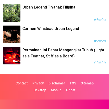
Urban Legend Tiyanak Filipina
Carmen Winstead Urban Legend
Permainan Ini Dapat Mengangkat Tubuh (Light
as a Feather, Stiff as a Board)
Contact
Privacy
Disclaimer
TOS
Sitemap
Dekstop
Mobile
Ghost