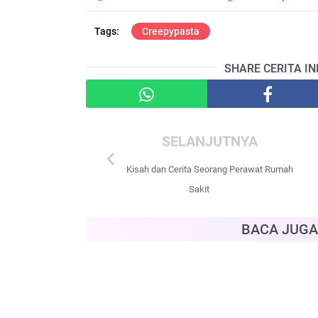
Creepypasta
SHARE CERITA IN
SELANJUTNYA
chevron_left
Kisah dan Cerita Seorang Perawat Rumah
Sakit
BACA JUGA