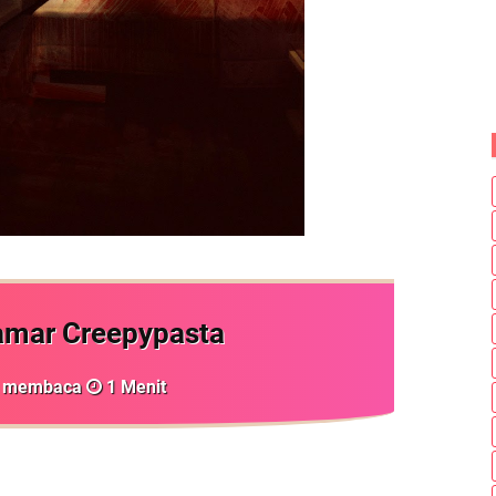
amar Creepypasta
tu membaca
1
Menit