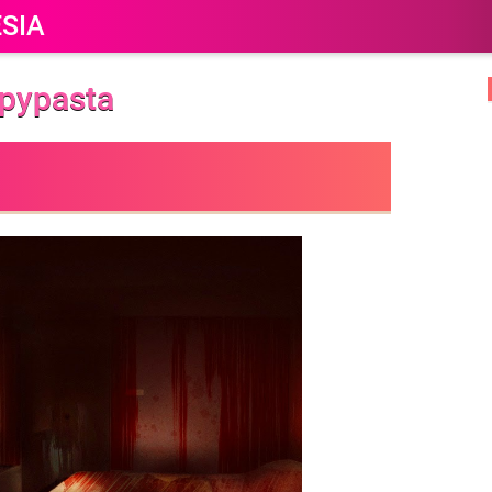
SIA
pypasta