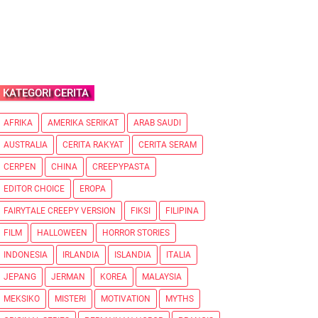
KATEGORI CERITA
AFRIKA
AMERIKA SERIKAT
ARAB SAUDI
AUSTRALIA
CERITA RAKYAT
CERITA SERAM
CERPEN
CHINA
CREEPYPASTA
EDITOR CHOICE
EROPA
FAIRYTALE CREEPY VERSION
FIKSI
FILIPINA
FILM
HALLOWEEN
HORROR STORIES
INDONESIA
IRLANDIA
ISLANDIA
ITALIA
JEPANG
JERMAN
KOREA
MALAYSIA
MEKSIKO
MISTERI
MOTIVATION
MYTHS