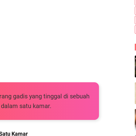
orang gadis yang tinggal di sebuah
 dalam satu kamar.
Satu Kamar