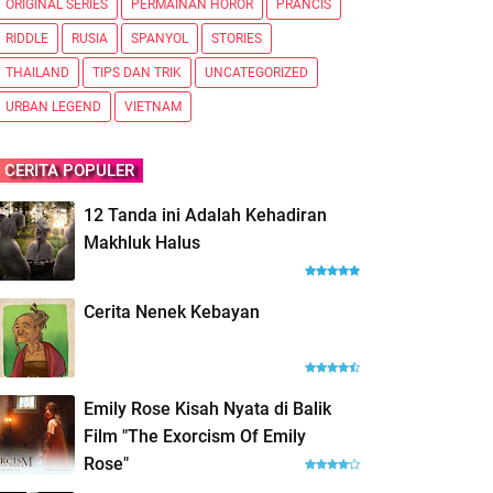
ORIGINAL SERIES
PERMAINAN HOROR
PRANCIS
RIDDLE
RUSIA
SPANYOL
STORIES
THAILAND
TIPS DAN TRIK
UNCATEGORIZED
URBAN LEGEND
VIETNAM
CERITA POPULER
12 Tanda ini Adalah Kehadiran
Makhluk Halus
Cerita Nenek Kebayan
Emily Rose Kisah Nyata di Balik
Film "The Exorcism Of Emily
Rose"