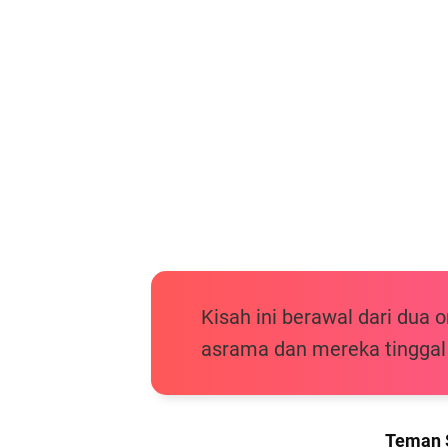
Kisah ini berawal dari dua 
asrama dan mereka tinggal
Teman 