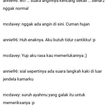
annie96: wtf ... suara anginnya kencang sekali ... benar2
nggak normal
mcdavey: nggak ada angin di sini. Cuman hujan
annie96: Huh enaknya. Aku butuh tidur cantikku! :p
mcdavey: Yup aku rasa kau memerlukannya ;)
annie96: sial sepertinya ada suara langkah kaki di luar
jendela kamarku
mcdavey: suruh ayahmu yang galak itu untuk
memeriksanya :p