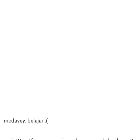
mcdavey: belajar :(