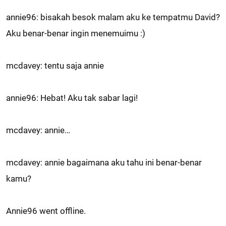
annie96: bisakah besok malam aku ke tempatmu David?
Aku benar-benar ingin menemuimu :)
mcdavey: tentu saja annie
annie96: Hebat! Aku tak sabar lagi!
mcdavey: annie…
mcdavey: annie bagaimana aku tahu ini benar-benar
kamu?
Annie96 went offline.