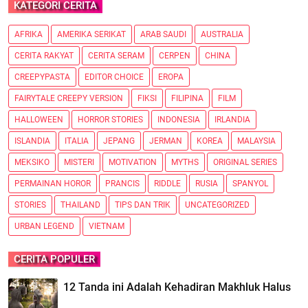
KATEGORI CERITA
AFRIKA
AMERIKA SERIKAT
ARAB SAUDI
AUSTRALIA
CERITA RAKYAT
CERITA SERAM
CERPEN
CHINA
CREEPYPASTA
EDITOR CHOICE
EROPA
FAIRYTALE CREEPY VERSION
FIKSI
FILIPINA
FILM
HALLOWEEN
HORROR STORIES
INDONESIA
IRLANDIA
ISLANDIA
ITALIA
JEPANG
JERMAN
KOREA
MALAYSIA
MEKSIKO
MISTERI
MOTIVATION
MYTHS
ORIGINAL SERIES
PERMAINAN HOROR
PRANCIS
RIDDLE
RUSIA
SPANYOL
STORIES
THAILAND
TIPS DAN TRIK
UNCATEGORIZED
URBAN LEGEND
VIETNAM
CERITA POPULER
12 Tanda ini Adalah Kehadiran Makhluk Halus