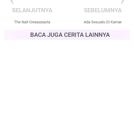
chevron_left
chevron_right
SELANJUTNYA
SEBELUMNYA
The Nail Creepypasta
Ada Sesuatu Di Kamar
Mandi Wanita Kantorku
BACA JUGA CERITA LAINNYA
Creepypasta