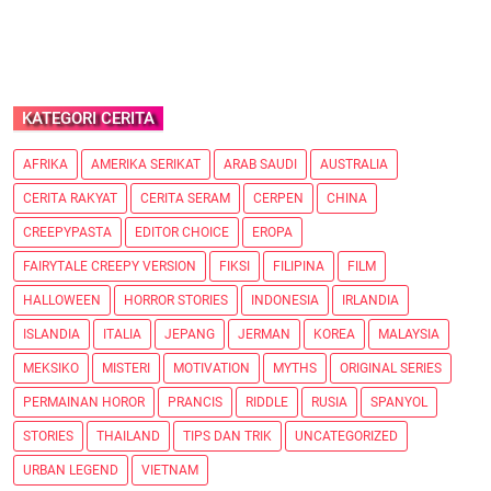
KATEGORI CERITA
AFRIKA
AMERIKA SERIKAT
ARAB SAUDI
AUSTRALIA
CERITA RAKYAT
CERITA SERAM
CERPEN
CHINA
CREEPYPASTA
EDITOR CHOICE
EROPA
FAIRYTALE CREEPY VERSION
FIKSI
FILIPINA
FILM
HALLOWEEN
HORROR STORIES
INDONESIA
IRLANDIA
ISLANDIA
ITALIA
JEPANG
JERMAN
KOREA
MALAYSIA
MEKSIKO
MISTERI
MOTIVATION
MYTHS
ORIGINAL SERIES
PERMAINAN HOROR
PRANCIS
RIDDLE
RUSIA
SPANYOL
STORIES
THAILAND
TIPS DAN TRIK
UNCATEGORIZED
URBAN LEGEND
VIETNAM