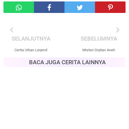
chevron_left
chevron_right
SELANJUTNYA
SEBELUMNYA
Cerita Urban Legend
Misteri Gigitan Aneh
Aisha
Cerita Filipina
BACA JUGA CERITA LAINNYA