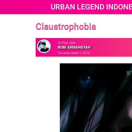
URBAN LEGEND INDONE
Claustrophobia
Di Post oleh
ROBI ARMANSYAH
Thursday, March 1, 2018