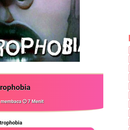
trophobia
tu membaca
7
Menit
trophobia