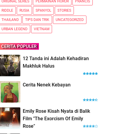
ORIGINAL SERIES
PERMAINAN HOROR
PRANCIS
RIDDLE
RUSIA
SPANYOL
STORIES
THAILAND
TIPS DAN TRIK
UNCATEGORIZED
URBAN LEGEND
VIETNAM
CERITA POPULER
12 Tanda ini Adalah Kehadiran
Makhluk Halus
Cerita Nenek Kebayan
Emily Rose Kisah Nyata di Balik
Film "The Exorcism Of Emily
Rose"