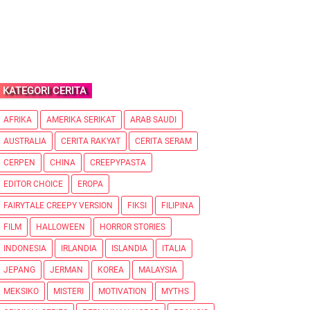
KATEGORI CERITA
AFRIKA
AMERIKA SERIKAT
ARAB SAUDI
AUSTRALIA
CERITA RAKYAT
CERITA SERAM
CERPEN
CHINA
CREEPYPASTA
EDITOR CHOICE
EROPA
FAIRYTALE CREEPY VERSION
FIKSI
FILIPINA
FILM
HALLOWEEN
HORROR STORIES
INDONESIA
IRLANDIA
ISLANDIA
ITALIA
JEPANG
JERMAN
KOREA
MALAYSIA
MEKSIKO
MISTERI
MOTIVATION
MYTHS