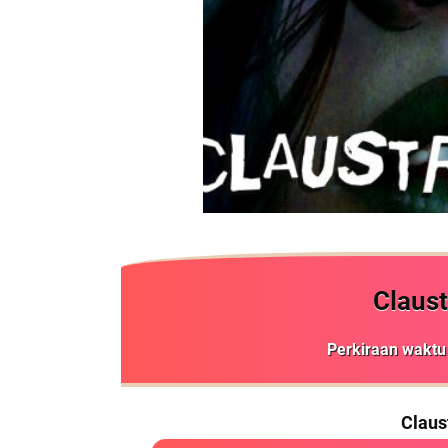
Claus
Perkiraan wak
Claus