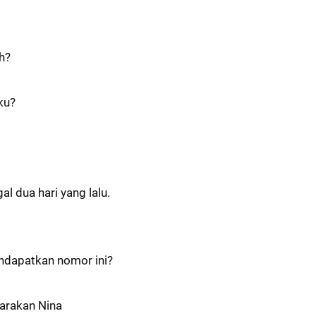
h?
ku?
l dua hari yang lalu.
ndapatkan nomor ini?
carakan Nina