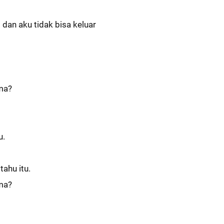
 dan aku tidak bisa keluar
ama?
u.
ahu itu.
ama?