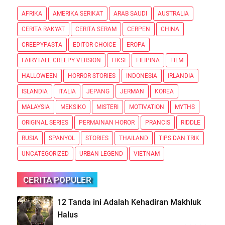
AFRIKA
AMERIKA SERIKAT
ARAB SAUDI
AUSTRALIA
CERITA RAKYAT
CERITA SERAM
CERPEN
CHINA
CREEPYPASTA
EDITOR CHOICE
EROPA
FAIRYTALE CREEPY VERSION
FIKSI
FILIPINA
FILM
HALLOWEEN
HORROR STORIES
INDONESIA
IRLANDIA
ISLANDIA
ITALIA
JEPANG
JERMAN
KOREA
MALAYSIA
MEKSIKO
MISTERI
MOTIVATION
MYTHS
ORIGINAL SERIES
PERMAINAN HOROR
PRANCIS
RIDDLE
RUSIA
SPANYOL
STORIES
THAILAND
TIPS DAN TRIK
UNCATEGORIZED
URBAN LEGEND
VIETNAM
CERITA POPULER
12 Tanda ini Adalah Kehadiran Makhluk
Halus