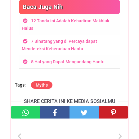
Baca Juga Nih
12 Tanda ini Adalah Kehadiran Makhluk
Halus
7 Binatang yang di Percaya dapat
Mendeteksi Keberadaan Hantu
5 Hal yang Dapat Mengundang Hantu
Myths
SHARE CERITA INI KE MEDIA SOSIALMU
chevron_left
chevron_right