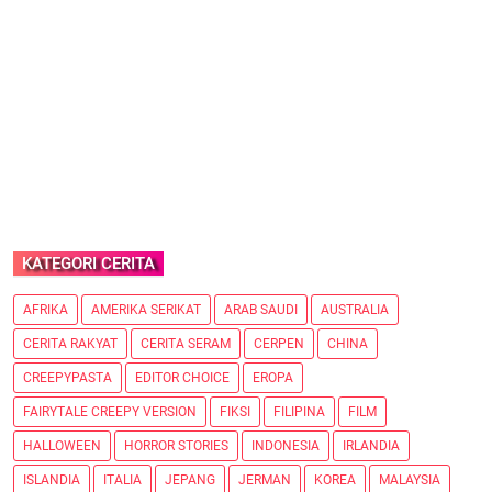
KATEGORI CERITA
AFRIKA
AMERIKA SERIKAT
ARAB SAUDI
AUSTRALIA
CERITA RAKYAT
CERITA SERAM
CERPEN
CHINA
CREEPYPASTA
EDITOR CHOICE
EROPA
FAIRYTALE CREEPY VERSION
FIKSI
FILIPINA
FILM
HALLOWEEN
HORROR STORIES
INDONESIA
IRLANDIA
ISLANDIA
ITALIA
JEPANG
JERMAN
KOREA
MALAYSIA