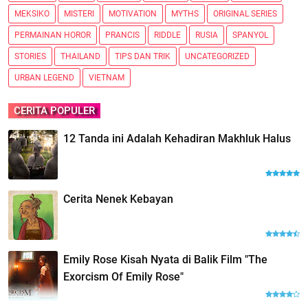
MEKSIKO
MISTERI
MOTIVATION
MYTHS
ORIGINAL SERIES
PERMAINAN HOROR
PRANCIS
RIDDLE
RUSIA
SPANYOL
STORIES
THAILAND
TIPS DAN TRIK
UNCATEGORIZED
URBAN LEGEND
VIETNAM
CERITA POPULER
12 Tanda ini Adalah Kehadiran Makhluk Halus
Cerita Nenek Kebayan
Emily Rose Kisah Nyata di Balik Film "The
Exorcism Of Emily Rose"