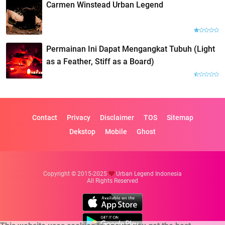
Carmen Winstead Urban Legend
Permainan Ini Dapat Mengangkat Tubuh (Light
as a Feather, Stiff as a Board)
Contact
Privacy
Disclaimer
TOS
Sitemap
Dekstop
Mobile
Ghost
Copyright © 2015-2025
Urban Legend Indonesia
All Rights Reserved