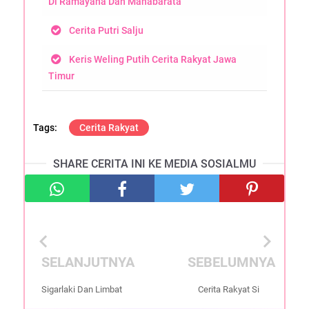
Di Ramayana Dan Mahabarata
Cerita Putri Salju
Keris Weling Putih Cerita Rakyat Jawa
Timur
Cerita Rakyat
SHARE CERITA INI KE MEDIA SOSIALMU
chevron_left
chevron_right
SELANJUTNYA
SEBELUMNYA
Sigarlaki Dan Limbat
Cerita Rakyat Si
Cerita Rakyat dari
Pahit Lidah