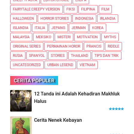
FAIRYTALE CREEPY VERSION
FIKSI
FILIPINA
FILM
HALLOWEEN
HORROR STORIES
INDONESIA
IRLANDIA
ISLANDIA
ITALIA
JEPANG
JERMAN
KOREA
MALAYSIA
MEKSIKO
MISTERI
MOTIVATION
MYTHS
ORIGINAL SERIES
PERMAINAN HOROR
PRANCIS
RIDDLE
RUSIA
SPANYOL
STORIES
THAILAND
TIPS DAN TRIK
UNCATEGORIZED
URBAN LEGEND
VIETNAM
CERITA POPULER
12 Tanda ini Adalah Kehadiran Makhluk
Halus
Cerita Nenek Kebayan